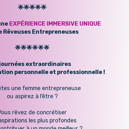
🌟🌟🌟🌟🌟
une
EXPÉRIENCE IMMERSIVE UNIQUE
e Rêveuses Entrepreneuses
🌟🌟🌟🌟🌟🌟
journées extraordinaires
tion personnelle et professionnelle !
êtes une femme entrepreneuse
ou aspirez à l'être ?
Vous rêvez de concrétiser
aspirations les plus profondes
contribuer à un monde meilleur ?