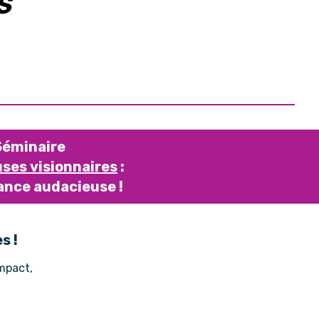
S
 Séminaire
ses visionnaires
:
sance audacieuse !
s !
impact,