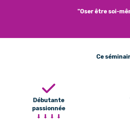
"Oser être soi-mê
Ce séminair
Débutante
passionnée
⬇ ⬇ ⬇ ⬇