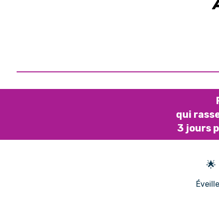
qui rass
3 jours 
🌟
Éveill