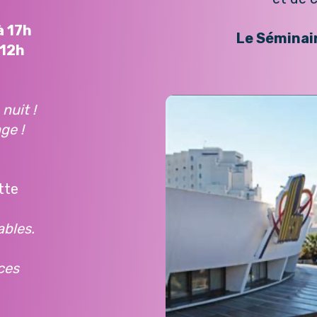
à 17h
Le Séminai
 12h
 nuit !
ge !
tte
ables.
ces