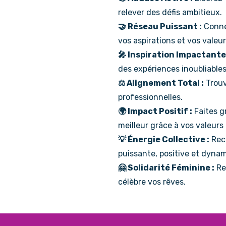
relever des défis ambitieux.
🤝 Réseau Puissant :
Conne
vos aspirations et vos valeur
🎤 Inspiration Impactante 
des expériences inoubliables
⚖️ Alignement Total :
Trouv
professionnelles.
🌍 Impact Positif :
Faites g
meilleur grâce à vos valeurs 
💡 Énergie Collective :
Rech
puissante, positive et dyna
🤗 Solidarité Féminine :
Re
célèbre vos rêves.