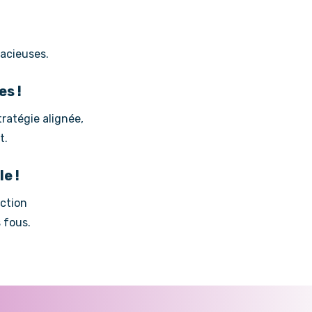
dacieuses.
es !
ratégie alignée,
t.
e !
action
 fous.