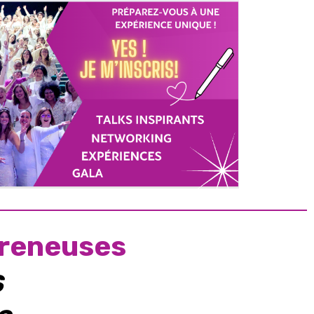
preneuses
S