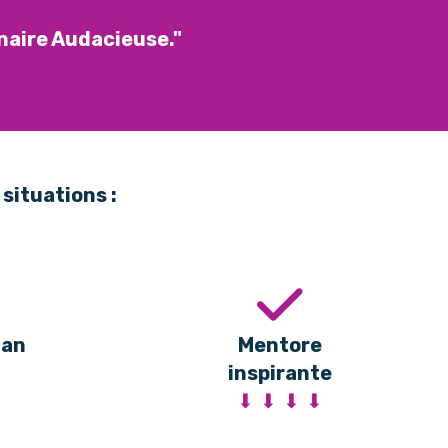
naire Audacieuse."
situations :
man
Mentore
inspirante
⬇ ⬇ ⬇ ⬇