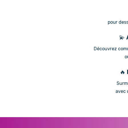
pour dess
💫
Découvrez comme
o
🔥
Surmo
avec 